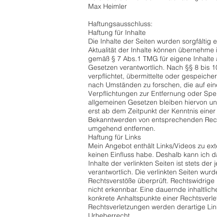
Max Heimler
Haftungsausschluss:
Haftung für Inhalte
Die Inhalte der Seiten wurden sorgfältig er
Aktualität der Inhalte können übernehme 
gemäß § 7 Abs.1 TMG für eigene Inhalte 
Gesetzen verantwortlich. Nach §§ 8 bis 1
verpflichtet, übermittelte oder gespeich
nach Umständen zu forschen, die auf eine
Verpflichtungen zur Entfernung oder Sp
allgemeinen Gesetzen bleiben hiervon un
erst ab dem Zeitpunkt der Kenntnis einer
Bekanntwerden von entsprechenden Recht
umgehend entfernen.
Haftung für Links
Mein Angebot enthält Links/Videos zu exte
keinen Einfluss habe. Deshalb kann ich 
Inhalte der verlinkten Seiten ist stets der
verantwortlich. Die verlinkten Seiten wu
Rechtsverstöße überprüft. Rechtswidrige 
nicht erkennbar. Eine dauernde inhaltliche
konkrete Anhaltspunkte einer Rechtsverl
Rechtsverletzungen werden derartige Li
Urheberrecht